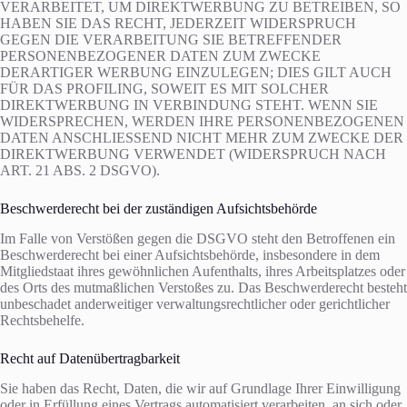
VERARBEITET, UM DIREKTWERBUNG ZU BETREIBEN, SO
HABEN SIE DAS RECHT, JEDERZEIT WIDERSPRUCH
GEGEN DIE VERARBEITUNG SIE BETREFFENDER
PERSONENBEZOGENER DATEN ZUM ZWECKE
DERARTIGER WERBUNG EINZULEGEN; DIES GILT AUCH
FÜR DAS PROFILING, SOWEIT ES MIT SOLCHER
DIREKTWERBUNG IN VERBINDUNG STEHT. WENN SIE
WIDERSPRECHEN, WERDEN IHRE PERSONENBEZOGENEN
DATEN ANSCHLIESSEND NICHT MEHR ZUM ZWECKE DER
DIREKTWERBUNG VERWENDET (WIDERSPRUCH NACH
ART. 21 ABS. 2 DSGVO).
Beschwerde­recht bei der zuständigen Aufsichts­behörde
Im Falle von Verstößen gegen die DSGVO steht den Betroffenen ein
Beschwerderecht bei einer Aufsichtsbehörde, insbesondere in dem
Mitgliedstaat ihres gewöhnlichen Aufenthalts, ihres Arbeitsplatzes oder
des Orts des mutmaßlichen Verstoßes zu. Das Beschwerderecht besteht
unbeschadet anderweitiger verwaltungsrechtlicher oder gerichtlicher
Rechtsbehelfe.
Recht auf Daten­übertrag­barkeit
Sie haben das Recht, Daten, die wir auf Grundlage Ihrer Einwilligung
oder in Erfüllung eines Vertrags automatisiert verarbeiten, an sich oder