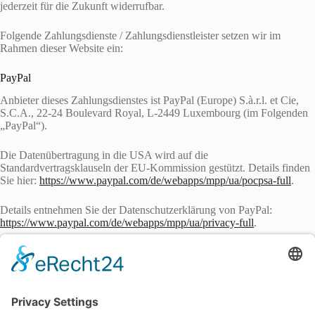
jederzeit für die Zukunft widerrufbar.
Folgende Zahlungsdienste / Zahlungsdienstleister setzen wir im
Rahmen dieser Website ein:
PayPal
Anbieter dieses Zahlungsdienstes ist PayPal (Europe) S.à.r.l. et Cie,
S.C.A., 22-24 Boulevard Royal, L-2449 Luxembourg (im Folgenden
„PayPal“).
Die Datenübertragung in die USA wird auf die
Standardvertragsklauseln der EU-Kommission gestützt. Details finden
Sie hier:
https://www.paypal.com/de/webapps/mpp/ua/pocpsa-full
.
Details entnehmen Sie der Datenschutzerklärung von PayPal:
https://www.paypal.com/de/webapps/mpp/ua/privacy-full
.
Stripe
Anbieter für Kunden innerhalb der EU ist die Stripe Payments Europe,
Ltd.,1 Grand Canal Street Lower, Grand Canal Dock, Dublin, Irland
(im Folgenden „Stripe“).